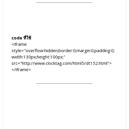
.................................................................
code ที่ใช้
<iframe
style="overflow:hidden;border:0;margin:0;padding:0;
width:130px;height:100px;"
src="http://www.clocktag.com/html5/dt152.html">
</iframe>
.................................................................