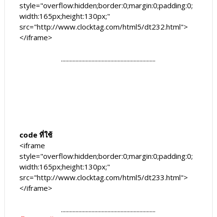
style="overflow:hidden;border:0;margin:0;padding:0;
width:165px;height:130px;"
src="http://www.clocktag.com/html5/dt232.html">
</iframe>
.................................................................
code ที่ใช้
<iframe
style="overflow:hidden;border:0;margin:0;padding:0;
width:165px;height:130px;"
src="http://www.clocktag.com/html5/dt233.html">
</iframe>
.................................................................