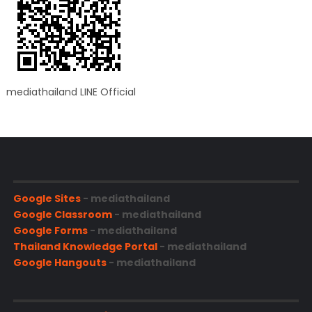
mediathailand LINE Official
Google Sites
- mediathailand
Google Classroom
- mediathailand
Google Forms
- mediathailand
Thailand Knowledge Portal
- mediathailand
Google Hangouts
- mediathailand