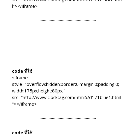
l"></iframe>
.................................................................
code ที่ใช้
<iframe
style="overflow:hidden;border:0;margin:0;padding:0;
width:175px;height:80px;"
src="http://www.clocktag.com/html5/d171blue1.html
"></iframe>
.................................................................
code ที่ใช้