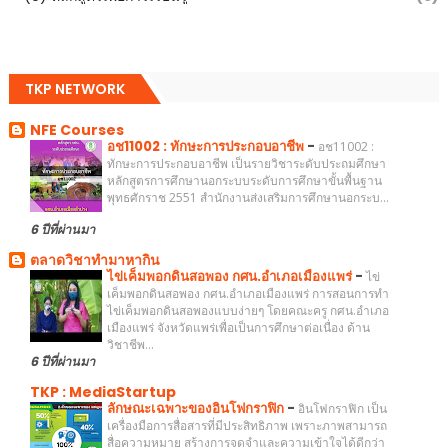
TKP NETWORK
NFE Courses
อช11002 : ทักษะการประกอบอาชีพ
-
อช11002 :
ทักษะการประกอบอาชีพ เป็นรายวิชาระดับประถมศึกษา
หลักสูตรการศึกษานอกระบบระดับการศึกษาขั้นพื้นฐาน
พุทธศักราช 2551 สำนักงานส่งเสริมการศึกษานอกระบ...
6 ปีที่ผ่านมา
ตลาดวิชาทำมาหากิน
ไข่เค็มพอกดินสอพอง กศน.อำเภอเมืองแพร่
-
ไข่
เค็มพอกดินสอพอง กศน.อำเภอเมืองแพร่ การสอนการทำ
ไข่เค็มพอกดินสอพองแบบง่ายๆ โดยคณะครู กศน.อำเภอ
เมืองแพร่ จังหวัดแพร่เพื่อเป็นการศึกษาต่อเนื่อง ด้าน
วิชาชีพ...
6 ปีที่ผ่านมา
TKP : MediaStartup
ลักษณะเฉพาะของอินโฟกราฟิก
-
อินโฟกราฟิก เป็น
เครื่องมือการสื่อสารที่มีประสิทธิภาพ เพราะภาพสามารถ
สื่อความหมาย สร้างการจดจำและความเข้าใจได้ดีกว่า