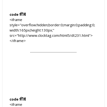
code ที่ใช้
<iframe
style="overflow:hidden;border:0;margin:0;padding:0;
width:165px;height:130px;"
src="http://www.clocktag.com/html5/dt231.html">
</iframe>
.................................................................
code ที่ใช้
<iframe