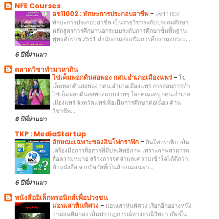
NFE Courses
อช11002 : ทักษะการประกอบอาชีพ
-
อช11002 :
ทักษะการประกอบอาชีพ เป็นรายวิชาระดับประถมศึกษา
หลักสูตรการศึกษานอกระบบระดับการศึกษาขั้นพื้นฐาน
พุทธศักราช 2551 สำนักงานส่งเสริมการศึกษานอกระบ...
6 ปีที่ผ่านมา
ตลาดวิชาทำมาหากิน
ไข่เค็มพอกดินสอพอง กศน.อำเภอเมืองแพร่
-
ไข่
เค็มพอกดินสอพอง กศน.อำเภอเมืองแพร่ การสอนการทำ
ไข่เค็มพอกดินสอพองแบบง่ายๆ โดยคณะครู กศน.อำเภอ
เมืองแพร่ จังหวัดแพร่เพื่อเป็นการศึกษาต่อเนื่อง ด้าน
วิชาชีพ...
6 ปีที่ผ่านมา
TKP : MediaStartup
ลักษณะเฉพาะของอินโฟกราฟิก
-
อินโฟกราฟิก เป็น
เครื่องมือการสื่อสารที่มีประสิทธิภาพ เพราะภาพสามารถ
สื่อความหมาย สร้างการจดจำและความเข้าใจได้ดีกว่า
ตัวหนังสือ จากปัจจัยที่เป็นลักษณะเฉพา...
6 ปีที่ผ่านมา
หนังสืออิเล็กทรอนิกส์เพื่อปวงชน
ม่อนเสาหินพิศวง
-
ม่อนเสาหินพิศวง เรียกอีกอย่างหนึ่ง
ว่าม่อนหินกอง เป็นปรากฏการณ์ทางธรณีวิทยา เกิดขึ้น