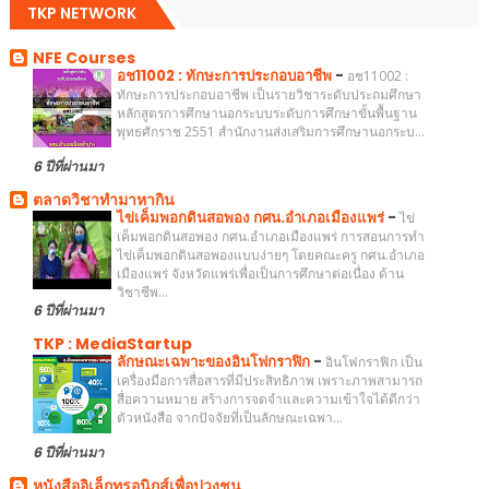
TKP NETWORK
NFE Courses
อช11002 : ทักษะการประกอบอาชีพ
-
อช11002 :
ทักษะการประกอบอาชีพ เป็นรายวิชาระดับประถมศึกษา
หลักสูตรการศึกษานอกระบบระดับการศึกษาขั้นพื้นฐาน
พุทธศักราช 2551 สำนักงานส่งเสริมการศึกษานอกระบ...
6 ปีที่ผ่านมา
ตลาดวิชาทำมาหากิน
ไข่เค็มพอกดินสอพอง กศน.อำเภอเมืองแพร่
-
ไข่
เค็มพอกดินสอพอง กศน.อำเภอเมืองแพร่ การสอนการทำ
ไข่เค็มพอกดินสอพองแบบง่ายๆ โดยคณะครู กศน.อำเภอ
เมืองแพร่ จังหวัดแพร่เพื่อเป็นการศึกษาต่อเนื่อง ด้าน
วิชาชีพ...
6 ปีที่ผ่านมา
TKP : MediaStartup
ลักษณะเฉพาะของอินโฟกราฟิก
-
อินโฟกราฟิก เป็น
เครื่องมือการสื่อสารที่มีประสิทธิภาพ เพราะภาพสามารถ
สื่อความหมาย สร้างการจดจำและความเข้าใจได้ดีกว่า
ตัวหนังสือ จากปัจจัยที่เป็นลักษณะเฉพา...
6 ปีที่ผ่านมา
หนังสืออิเล็กทรอนิกส์เพื่อปวงชน