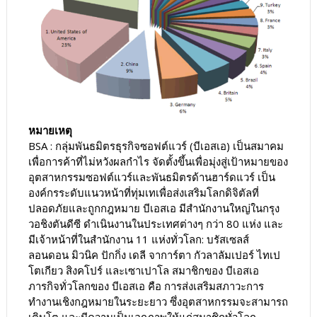
หมายเหตุ
BSA : กลุ่มพันธมิตรธุรกิจซอฟต์แวร์ (บีเอสเอ) เป็นสมาคม
เพื่อการค้าที่ไม่หวังผลกำไร จัดตั้งขึ้นเพื่อมุ่งสู่เป้าหมายของ
อุตสาหกรรมซอฟต์แวร์และพันธมิตรด้านฮาร์ดแวร์ เป็น
องค์กรระดับแนวหน้าที่ทุ่มเทเพื่อส่งเสริมโลกดิจิตัลที่
ปลอดภัยและถูกกฎหมาย บีเอสเอ มีสำนักงานใหญ่ในกรุง
วอชิงตันดีซี ดำเนินงานในประเทศต่างๆ กว่า 80 แห่ง และ
มีเจ้าหน้าที่ในสำนักงาน 11 แห่งทั่วโลก: บรัสเซลส์
ลอนดอน มิวนิค ปักกิ่ง เดลี จาการ์ตา กัวลาลัมเปอร์ ไทเป
โตเกียว สิงคโปร์ และเซาเปาโล สมาชิกของ บีเอสเอ
ภารกิจทั่วโลกของ บีเอสเอ คือ การส่งเสริมสภาวะการ
ทำงานเชิงกฎหมายในระยะยาว ซึ่งอุตสาหกรรมจะสามารถ
เติบโต และมีความเป็นเอกภาพให้แก่สมาชิกทั่วโลก