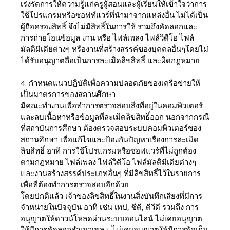
เร่งรัดการให้ความรู้แก่ครูผู้สอนและผู้เรียนให้เข้าใจว่าการ
ใช้โปรแกรมหรือซอฟท์แวร์ที่นำมาจากแหล่งอื่น ไม่ได้เป็น
ผู้ถือครองสิทธิ์ จึงไม่มีสิทธิ์ในการใช้ รวมถึงคัดลอกและ
การถ่ายโอนข้อมูล งาน หรือ ไฟล์เพลง ไฟล์วิดีโอ ไฟล์
มัลติมีเดียต่างๆ หรืองานที่สร้างสรรค์ของบุคคลอื่นๆโดยไม่
ได้รับอนุญาตถือเป็นการละเมิดลิขสิทธิ์ และผิดกฎหมาย
4. กำหนดแนวปฏิบัติเพื่อความปลอดภัยของเครือข่ายให้
เป็นมาตรการของสถานศึกษา
มีคณะทำงานเพื่อทำการตรวจสอบสิ่งที่อยู่ในคอมพิวเตอร์
และลบเนื้อหาหรือข้อมูลที่ละเมิดลิขสิทธิ์ออก นอกจากกรณี
ที่สถาบันการศึกษา ต้องตรวจสอบระบบคอมพิวเตอร์ของ
สถานศึกษา เพื่อแก้ไขและป้องกันปัญหาเรื่องการละเมิด
ลิขสิทธิ์ อาทิ การใช้โปรแกรมหรือซอฟแวร์ที่ไม่ถูกต้อง
ตามกฎหมาย ไฟล์เพลง ไฟล์วิดีโอ ไฟล์มัลติมีเดียต่างๆ
และงานสร้างสรรค์ประเภทอื่นๆ ที่มีลิขสิทธิ์ไว้ในรายการ
เพื่อที่ต้องทำการตรวจสอบอีกด้วย
โดยปกติแล้ว เจ้าของลิขสิทธิ์ในงานสิ่งบันทึกเสียงที่มีการ
จำหน่ายในปัจจุบัน อาทิ เช่น เทป, ซีดี, ดีวีดี รวมถึง การ
อนุญาตให้ดาวน์โหลดผ่านระบบออนไลน์ ไม่เคยอนุญาต
ให้มีการคัดลอกสำเนาเพลง, ไม่เคยอนุญาตให้มีการจัดเก็บ