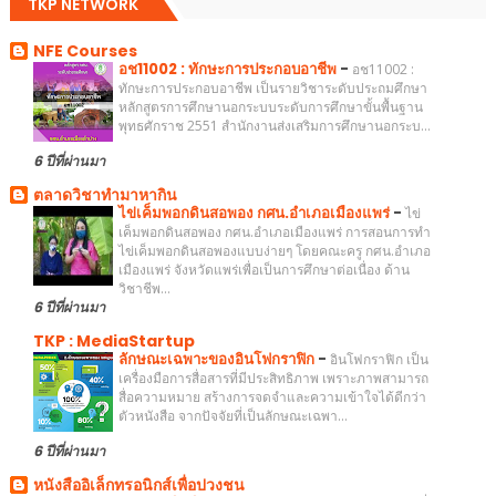
TKP NETWORK
NFE Courses
อช11002 : ทักษะการประกอบอาชีพ
-
อช11002 :
ทักษะการประกอบอาชีพ เป็นรายวิชาระดับประถมศึกษา
หลักสูตรการศึกษานอกระบบระดับการศึกษาขั้นพื้นฐาน
พุทธศักราช 2551 สำนักงานส่งเสริมการศึกษานอกระบ...
6 ปีที่ผ่านมา
ตลาดวิชาทำมาหากิน
ไข่เค็มพอกดินสอพอง กศน.อำเภอเมืองแพร่
-
ไข่
เค็มพอกดินสอพอง กศน.อำเภอเมืองแพร่ การสอนการทำ
ไข่เค็มพอกดินสอพองแบบง่ายๆ โดยคณะครู กศน.อำเภอ
เมืองแพร่ จังหวัดแพร่เพื่อเป็นการศึกษาต่อเนื่อง ด้าน
วิชาชีพ...
6 ปีที่ผ่านมา
TKP : MediaStartup
ลักษณะเฉพาะของอินโฟกราฟิก
-
อินโฟกราฟิก เป็น
เครื่องมือการสื่อสารที่มีประสิทธิภาพ เพราะภาพสามารถ
สื่อความหมาย สร้างการจดจำและความเข้าใจได้ดีกว่า
ตัวหนังสือ จากปัจจัยที่เป็นลักษณะเฉพา...
6 ปีที่ผ่านมา
หนังสืออิเล็กทรอนิกส์เพื่อปวงชน