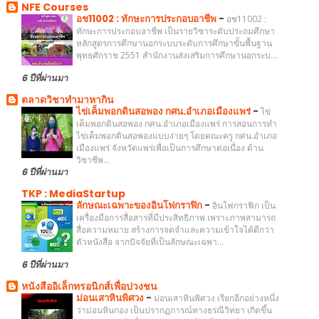
NFE Courses
อช11002 : ทักษะการประกอบอาชีพ
-
อช11002 :
ทักษะการประกอบอาชีพ เป็นรายวิชาระดับประถมศึกษา
หลักสูตรการศึกษานอกระบบระดับการศึกษาขั้นพื้นฐาน
พุทธศักราช 2551 สำนักงานส่งเสริมการศึกษานอกระบ...
6 ปีที่ผ่านมา
ตลาดวิชาทำมาหากิน
ไข่เค็มพอกดินสอพอง กศน.อำเภอเมืองแพร่
-
ไข่
เค็มพอกดินสอพอง กศน.อำเภอเมืองแพร่ การสอนการทำ
ไข่เค็มพอกดินสอพองแบบง่ายๆ โดยคณะครู กศน.อำเภอ
เมืองแพร่ จังหวัดแพร่เพื่อเป็นการศึกษาต่อเนื่อง ด้าน
วิชาชีพ...
6 ปีที่ผ่านมา
TKP : MediaStartup
ลักษณะเฉพาะของอินโฟกราฟิก
-
อินโฟกราฟิก เป็น
เครื่องมือการสื่อสารที่มีประสิทธิภาพ เพราะภาพสามารถ
สื่อความหมาย สร้างการจดจำและความเข้าใจได้ดีกว่า
ตัวหนังสือ จากปัจจัยที่เป็นลักษณะเฉพา...
6 ปีที่ผ่านมา
หนังสืออิเล็กทรอนิกส์เพื่อปวงชน
ม่อนเสาหินพิศวง
-
ม่อนเสาหินพิศวง เรียกอีกอย่างหนึ่ง
ว่าม่อนหินกอง เป็นปรากฏการณ์ทางธรณีวิทยา เกิดขึ้น